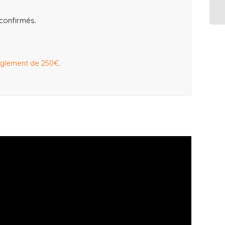
 confirmés.
èglement de 250€.