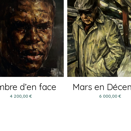
mbre d’en face
Mars en Déce
4 200,00
€
6 000,00
€