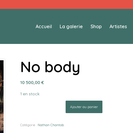
Accueil
La galerie
Shop
Artistes
No body
10 500,00
€
1 en stock
Ajouter au panier
Catégorie :
Nathan Chantob