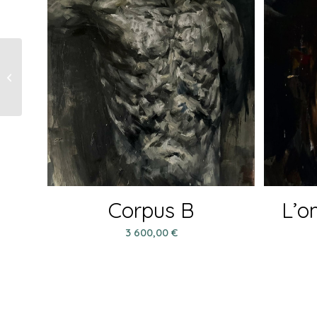
Lumière volée N°2
Corpus B
L’o
3 600,00
€