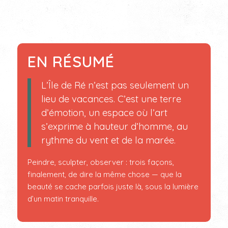
EN RÉSUMÉ
L’Île de Ré n’est pas seulement un
lieu de vacances. C’est une terre
d’émotion, un espace où l’art
s’exprime à hauteur d’homme, au
rythme du vent et de la marée.
Peindre, sculpter, observer : trois façons,
finalement, de dire la même chose — que la
beauté se cache parfois juste là, sous la lumière
d’un matin tranquille.